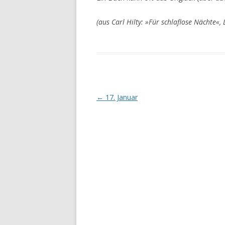
(aus Carl Hilty: »Für schlaflose Nächte«,
Beitrags-
←
17. Januar
Navigation