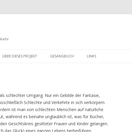
nkehr
Springe
zum
ÜBER DIESES PROJEKT
GESANGBUCH
LINKS
Inhalt
 als schlechter Umgang. Nur ein Gebilde der Fantasie,
sschließlich Schlechte und Verkehrte in sich verkörpern
rdem ist man von schlechten Menschen auf natürliche
t, während es beinahe unglaublich ist, was für Bücher,
 den Gesichtskreis gesitteter Frauen und Kinder gelangen.
ch das Glück) eines ganzen Lebens herbeiführen.