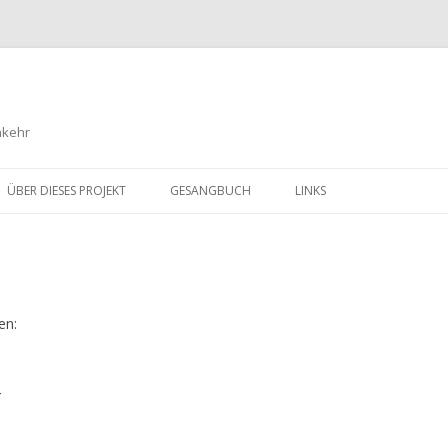
nkehr
Springe
zum
ÜBER DIESES PROJEKT
GESANGBUCH
LINKS
Inhalt
en:
r