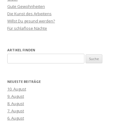
Gute Gewohnheiten
Die Kunst des Arbeitens
Willst Du gesund werden?
Für schlaflose Nächte
ARTIKEL FINDEN
S
u
c
h
NEUESTE BEITRÄGE
e
10. August
n
9. August
a
8. August
c
7. August
h
6. August
: