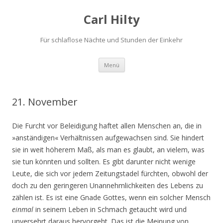
Carl Hilty
Für schlaflose Nächte und Stunden der Einkehr
Springe
Menü
zum
Inhalt
21. November
Die Furcht vor Beleidigung haftet allen Menschen an, die in
»anständigen« Verhältnissen aufgewachsen sind. Sie hindert
sie in weit höherem Maß, als man es glaubt, an vielem, was
sie tun könnten und sollten. Es gibt darunter nicht wenige
Leute, die sich vor jedem Zeitungstadel fürchten, obwohl der
doch zu den geringeren Unannehmlichkeiten des Lebens zu
zählen ist. Es ist eine Gnade Gottes, wenn ein solcher Mensch
einmal
in seinem Leben in Schmach getaucht wird und
unversehrt daraus hervorgeht. Das ist die Meinung von