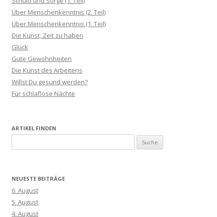
Schuld und Sorge (1. Teil)
Über Menschenkenntnis (2. Teil)
Über Menschenkenntnis (1. Teil)
Die Kunst, Zeit zu haben
Glück
Gute Gewohnheiten
Die Kunst des Arbeitens
Willst Du gesund werden?
Für schlaflose Nächte
ARTIKEL FINDEN
S
u
c
h
NEUESTE BEITRÄGE
e
6. August
n
5. August
a
4. August