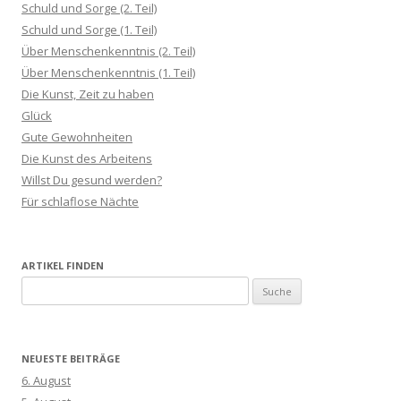
Schuld und Sorge (2. Teil)
Schuld und Sorge (1. Teil)
Über Menschenkenntnis (2. Teil)
Über Menschenkenntnis (1. Teil)
Die Kunst, Zeit zu haben
Glück
Gute Gewohnheiten
Die Kunst des Arbeitens
Willst Du gesund werden?
Für schlaflose Nächte
ARTIKEL FINDEN
S
u
c
h
NEUESTE BEITRÄGE
e
6. August
n