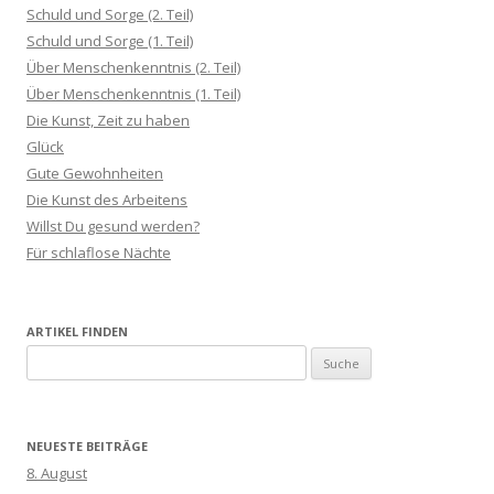
Schuld und Sorge (2. Teil)
Schuld und Sorge (1. Teil)
Über Menschenkenntnis (2. Teil)
Über Menschenkenntnis (1. Teil)
Die Kunst, Zeit zu haben
Glück
Gute Gewohnheiten
Die Kunst des Arbeitens
Willst Du gesund werden?
Für schlaflose Nächte
ARTIKEL FINDEN
S
u
c
h
NEUESTE BEITRÄGE
e
8. August
n