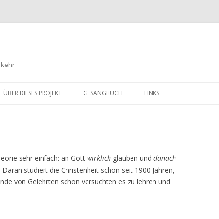
nkehr
Springe
zum
ÜBER DIESES PROJEKT
GESANGBUCH
LINKS
Inhalt
heorie sehr einfach: an Gott
wirklich
glauben und
danach
. Daran studiert die Christenheit schon seit 1900 Jahren,
usende von Gelehrten schon versuchten es zu lehren und