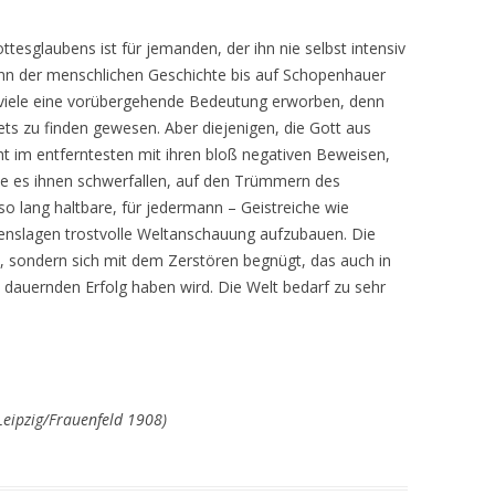
ttesglaubens ist für jemanden, der ihn nie selbst intensiv
inn der menschlichen Geschichte bis auf Schopenhauer
 viele eine vorübergehende Bedeutung erworben, denn
ets zu finden gewesen. Aber diejenigen, die Gott aus
ht im entferntesten mit ihren bloß negativen Beweisen,
de es ihnen schwerfallen, auf den Trümmern des
 lang haltbare, für jedermann – Geistreiche wie
ebenslagen trostvolle Weltanschauung aufzubauen. Die
, sondern sich mit dem Zerstören begnügt, das auch in
auernden Erfolg haben wird. Die Welt bedarf zu sehr
 Leipzig/Frauenfeld 1908)