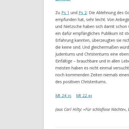
Zu
Ps 1
und
Ps 2
: Die Ablehnung des Go
empfunden hat, sehr leicht. Von Anbeg
und Nietzsche haben sich damit schon
ein dafür empfängliches Publikum ist st
Erfahrung kannten, überzeugten sie nic
die keine sind. Und gleichermaßen wür
Judentums und Christentums eine ebenso
Einfältige – brauchbare und in allen L
meisten haben es nicht einmal versucht
noch kommenden Zeiten niemals einen d
des positiven Christentums.
Mt 24
Mt 22
35
44
(aus Carl Hilty: »Für schlaflose Nächte«,