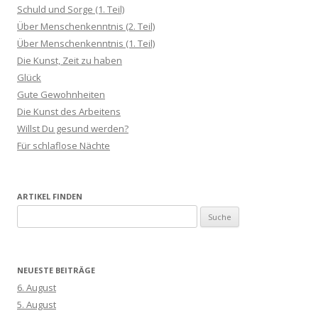
Schuld und Sorge (1. Teil)
Über Menschenkenntnis (2. Teil)
Über Menschenkenntnis (1. Teil)
Die Kunst, Zeit zu haben
Glück
Gute Gewohnheiten
Die Kunst des Arbeitens
Willst Du gesund werden?
Für schlaflose Nächte
ARTIKEL FINDEN
S
u
c
h
NEUESTE BEITRÄGE
e
6. August
n
5. August
a