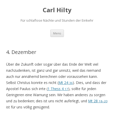
Carl Hilty
Für schlaflose Nächte und Stunden der Einkehr
Springe
Menü
zum
Inhalt
4. Dezember
Über die Zukunft oder sogar über das Ende der Welt viel
nachzudenken, ist ganz und gar unnütz, weil das niemand
auch nur annähernd berechnen oder voraussehen kann.
Selbst Christus konnte es nicht (
Mt 24
). Dies, und dass der
36
Apostel Paulus sich irrte (
1 Thess 4
), sollte für jeden
17
Geringeren eine Warnung sein. Wir haben anderes zu sorgen
und zu bedenken; dies ist uns nicht auferlegt, und
Mt 28
18–20
ist für uns völlig genügend.