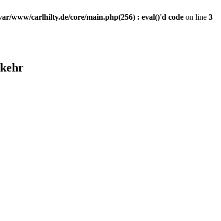
var/www/carlhilty.de/core/main.php(256) : eval()'d code
on line
3
nkehr