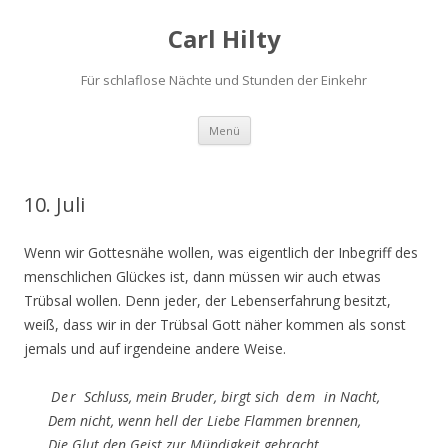
Carl Hilty
Für schlaflose Nächte und Stunden der Einkehr
Springe
Menü
zum
Inhalt
10. Juli
Wenn wir Gottesnähe wollen, was eigentlich der Inbegriff des
menschlichen Glückes ist, dann müssen wir auch etwas
Trübsal wollen. Denn jeder, der Lebenserfahrung besitzt,
weiß, dass wir in der Trübsal Gott näher kommen als sonst
jemals und auf irgendeine andere Weise.
Der
Schluss, mein Bruder, birgt sich
dem
in Nacht,
Dem nicht, wenn hell der Liebe Flammen brennen,
Die Glut den Geist zur Mündigkeit gebracht.