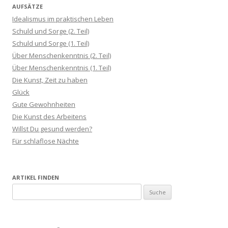
AUFSÄTZE
Idealismus im praktischen Leben
Schuld und Sorge (2. Teil)
Schuld und Sorge (1. Teil)
Über Menschenkenntnis (2. Teil)
Über Menschenkenntnis (1. Teil)
Die Kunst, Zeit zu haben
Glück
Gute Gewohnheiten
Die Kunst des Arbeitens
Willst Du gesund werden?
Für schlaflose Nächte
ARTIKEL FINDEN
S
u
c
h