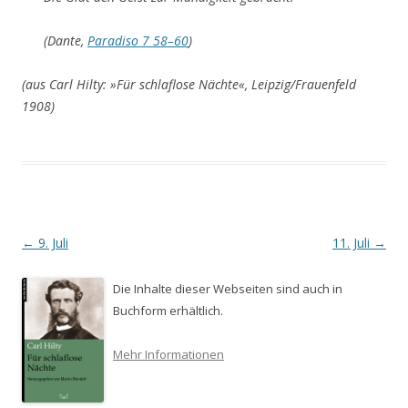
(Dante,
Paradiso 7 58–60
)
(aus Carl Hilty: »Für schlaflose Nächte«, Leipzig/Frauenfeld
1908)
Beitrags-
←
9. Juli
11. Juli
→
Navigation
Die Inhalte dieser Webseiten sind auch in
Buchform erhältlich.
Mehr Informationen